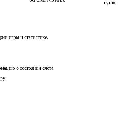
суток.
рии игры и статистике.
рмацию о состоянии счета.
ру.