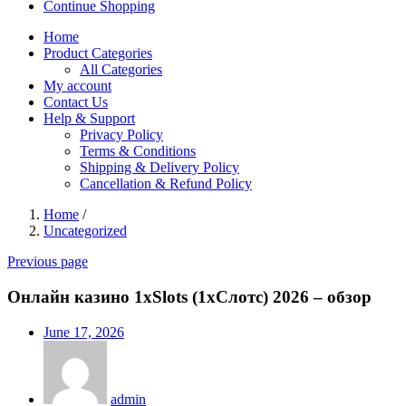
Continue Shopping
Home
Product Categories
All Categories
My account
Contact Us
Help & Support
Privacy Policy
Terms & Conditions
Shipping & Delivery Policy
Cancellation & Refund Policy
Home
/
Uncategorized
Previous page
Онлайн казино 1xSlots (1хСлотс) 2026 – обзор
Posted
June 17, 2026
on
admin