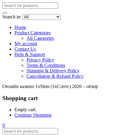
Search in:
Home
Product Categories
All Categories
My account
Contact Us
Help & Support
Privacy Policy
Terms & Conditions
Shipping & Delivery Policy
Cancellation & Refund Policy
Онлайн казино 1xSlots (1хСлотс) 2026 – обзор
Shopping cart
Empty cart.
Continue Shopping
0