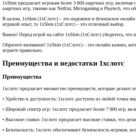
1xSlots предлагает игрокам более 3 000 азартных игр, включая
азартных игр, такими как NetEnt, Microgaming и Playtech, что о
В целом, 1xSlots (1хСлотс) – это надежное и безопасное онла
игровой опыт, то 1xSlots (1хСлотс) – это отличный выбор.
Важно! Перед игрой на сайте 1xSlots (1хСлотс) убедитесь, что
Обратите внимание! 1xSlots (1хСлотс) – это онлайн казино, ко
играете правильно.
Преимущества и недостатки 1хслотс
Преимущества
1хслотс предлагает множество преимуществ, которые делают ег
• Удобство и доступность: 1хслотс доступен из любой точки ми
• Широкий спектр игр: 1хслотс предлагает более 7 000 игр, вкл
• Высокие ставки: 1хслотс предлагает высокие ставки, что де
• Безопасность: 1хслотс обеспечивает безопасность игроков, 