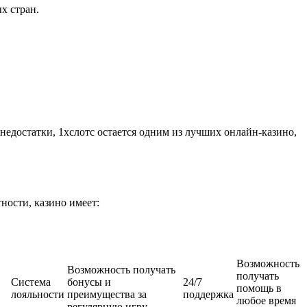
х стран.
 недостатки, 1хслотс остается одним из лучших онлайн-казино,
ности, казино имеет:
Возможность
Возможность получать
получать
Система
бонусы и
24/7
помощь в
лояльности
преимущества за
поддержка
любое время
регулярную игру.