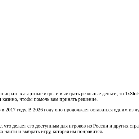
 играть в азартные игры и выиграть реальные деньги, то 1xSlot
 казино, чтобы помочь вам принять решение.
но в 2017 году. В 2026 году оно продолжает оставаться одним и
, что делает его доступным для игроков из России и других стр
о найти и выбрать игру, которая им понравится.