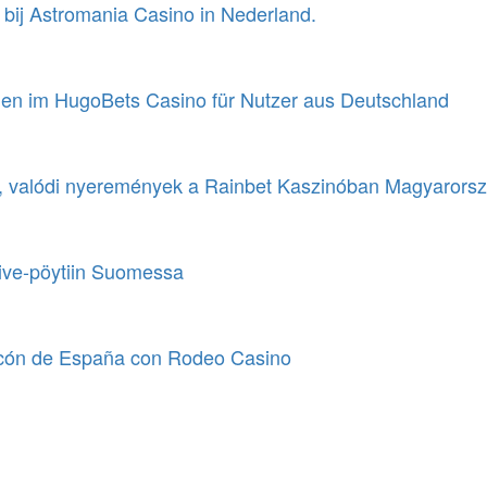
r bij Astromania Casino in Nederland.
en im HugoBets Casino für Nutzer aus Deutschland
ás, valódi nyeremények a Rainbet Kaszinóban Magyarors
live-pöytiin Suomessa
incón de España con Rodeo Casino