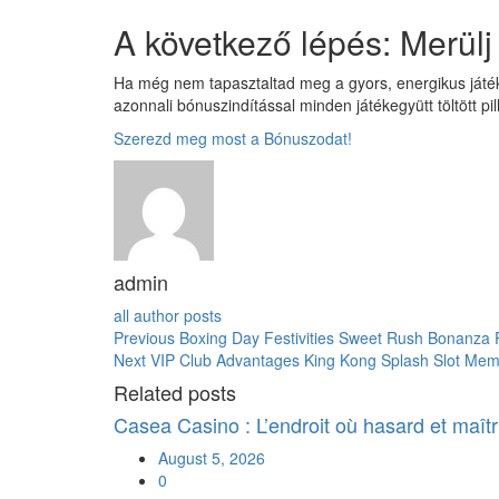
A következő lépés: Merülj
Ha még nem tapasztaltad meg a gyors, energikus játék
azonnali bónuszindítással minden játékegyütt töltött p
Szerezd meg most a Bónuszodat!
admin
all author posts
Post
Previous
Previous
Boxing Day Festivities Sweet Rush Bonanza 
Next
post:
Next
VIP Club Advantages King Kong Splash Slot Mem
navigation
post:
Related posts
Casea Casino : L’endroit où hasard et maît
Posted
August 5, 2026
on
0