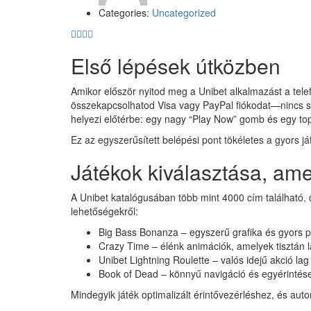
Categories:
Uncategorized
Első lépések útközben
Amikor először nyitod meg a Unibet alkalmazást a tele
összekapcsolhatod Visa vagy PayPal fiókodat—nincs szü
helyezi előtérbe: egy nagy “Play Now” gomb és egy topl
Ez az egyszerűsített belépési pont tökéletes a gyors 
Játékok kiválasztása, ame
A Unibet katalógusában több mint 4000 cím található, 
lehetőségekről:
Big Bass Bonanza – egyszerű grafika és gyors 
Crazy Time – élénk animációk, amelyek tisztán l
Unibet Lightning Roulette – valós idejű akció lag 
Book of Dead – könnyű navigáció és egyérintése
Mindegyik játék optimalizált érintővezérléshez, és aut