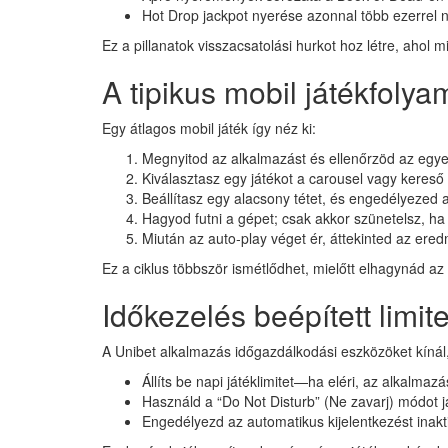
Hot Drop jackpot nyerése azonnal több ezerrel n
Ez a pillanatok visszacsatolási hurkot hoz létre, aho
A tipikus mobil játékfolya
Egy átlagos mobil játék így néz ki:
Megnyitod az alkalmazást és ellenőrzöd az egy
Kiválasztasz egy játékot a carousel vagy kereső
Beállítasz egy alacsony tétet, és engedélyezed a
Hagyod futni a gépet; csak akkor szünetelsz, ha
Miután az auto‑play véget ér, áttekinted az ered
Ez a ciklus többször ismétlődhet, mielőtt elhagynád 
Időkezelés beépített limit
A Unibet alkalmazás időgazdálkodási eszközöket kínál
Állíts be napi játéklimitet—ha eléri, az alkalmaz
Használd a “Do Not Disturb” (Ne zavarj) módot j
Engedélyezd az automatikus kijelentkezést inakti