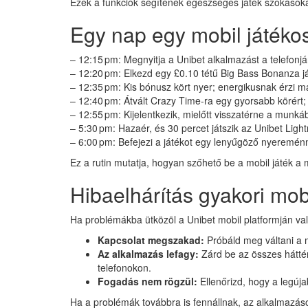
Ezek a funkciók segítenek egészséges játék szokásokat 
Egy nap egy mobil játéko
– 12:15 pm: Megnyitja a Unibet alkalmazást a telefonjá
– 12:20 pm: Elkezd egy £0.10 tétű Big Bass Bonanza já
– 12:35 pm: Kis bónusz kört nyer; energikusnak érzi m
– 12:40 pm: Átvált Crazy Time-ra egy gyorsabb körért; 
– 12:55 pm: Kijelentkezik, mielőtt visszatérne a munká
– 5:30 pm: Hazaér, és 30 percet játszik az Unibet Light
– 6:00 pm: Befejezi a játékot egy lenyűgöző nyereménny
Ez a rutin mutatja, hogyan szőhető be a mobil játék a
Hibaelhárítás gyakori mo
Ha problémákba ütközöl a Unibet mobil platformján val
Kapcsolat megszakad:
Próbáld meg váltani a mo
Az alkalmazás lefagy:
Zárd be az összes háttér
telefonokon.
Fogadás nem rögzül:
Ellenőrizd, hogy a legúj
Ha a problémák továbbra is fennállnak, az alkalmazáso