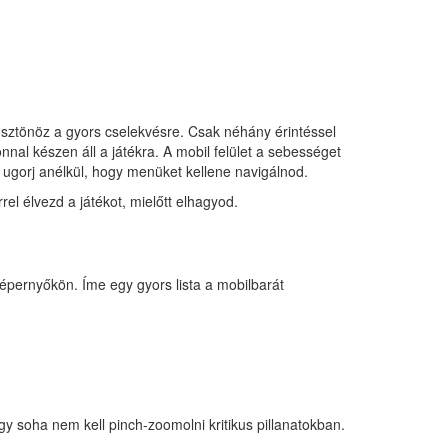
ösztönöz a gyors cselekvésre. Csak néhány érintéssel
al készen áll a játékra. A mobil felület a sebességet
a ugorj anélkül, hogy menüket kellene navigálnod.
el élvezd a játékot, mielőtt elhagyod.
épernyőkön. Íme egy gyors lista a mobilbarát
gy soha nem kell pinch-zoomolni kritikus pillanatokban.