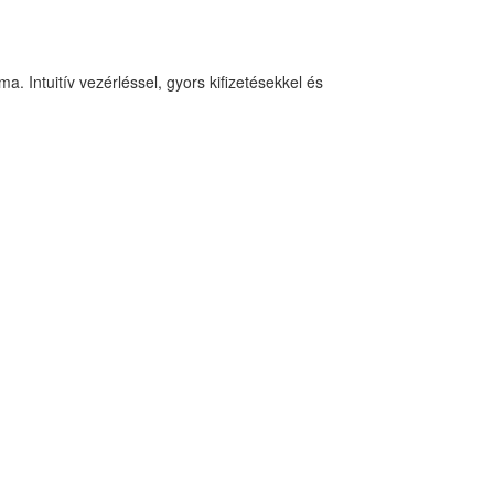
a. Intuitív vezérléssel, gyors kifizetésekkel és