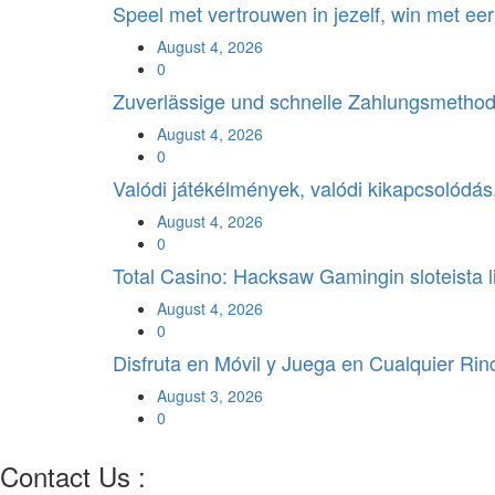
Speel met vertrouwen in jezelf, win met ee
Posted
August 4, 2026
on
0
Zuverlässige und schnelle Zahlungsmethod
Posted
August 4, 2026
on
0
Valódi játékélmények, valódi kikapcsolód
Posted
August 4, 2026
on
0
Total Casino: Hacksaw Gamingin sloteista 
Posted
August 4, 2026
on
0
Disfruta en Móvil y Juega en Cualquier R
Posted
August 3, 2026
on
0
Contact Us :