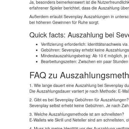
Ja, besonders bemerkenswert ist die Nutzerfreundlich
erfahrener Spieler berichtet, dass die Auszahlung üb
Außerdem erlaubt Sevenplay Auszahlungen in untersch
bei höheren Gewinnen für Ruhe sorgt.
Quick facts: Auszahlung bei Seve
Verifizierung erforderlich: Identitätsnachweis v
Gebühren: Sevenplay erhebt keine Auszahlungsg
Mindestauszahlungsbetrag: Ab 10 € möglich, je
Bearbeitungszeiten: Zwischen ein paar Stunde
FAQ zu Auszahlungsmeth
1. Wie lange dauert eine Auszahlung bei Sevenplay dur
Die Auszahlungsdauer variiert je nach Methode: E-Wal
2. Gibt es bei Sevenplay Gebühren für Auszahlungen?
Sevenplay selbst erhebt keine Gebühren. Je nach Za
3. Welche Auszahlungsmethode ist am schnellsten?
E-Wallets wie Skrill und Neteller sind am schnellsten, o
4. Muss ich meine Identität vor der Auszahlung verifiz