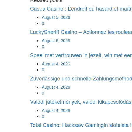
Casea Casino : L’endroit où hasard et maît
Posted
August 5, 2026
on
0
LuckySheriff Casino – Actionnez les roulea
Posted
August 5, 2026
on
0
Speel met vertrouwen in jezelf, win met ee
Posted
August 4, 2026
on
0
Zuverlässige und schnelle Zahlungsmethod
Posted
August 4, 2026
on
0
Valódi játékélmények, valódi kikapcsolód
Posted
August 4, 2026
on
0
Total Casino: Hacksaw Gamingin sloteista 