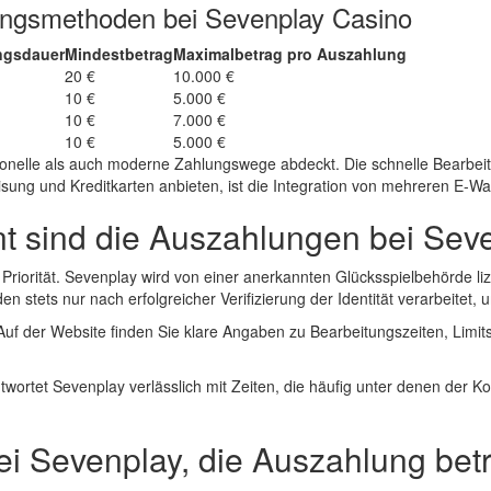
lungsmethoden bei Sevenplay Casino
ngsdauer
Mindestbetrag
Maximalbetrag pro Auszahlung
20 €
10.000 €
10 €
5.000 €
10 €
7.000 €
10 €
5.000 €
onelle als auch moderne Zahlungswege abdeckt. Die schnelle Bearbeitu
ung und Kreditkarten anbieten, ist die Integration von mehreren E-Wall
nt sind die Auszahlungen bei Sev
e Priorität. Sevenplay wird von einer anerkannten Glücksspielbehörde l
n stets nur nach erfolgreicher Verifizierung der Identität verarbeite
: Auf der Website finden Sie klare Angaben zu Bearbeitungszeiten, Li
twortet Sevenplay verlässlich mit Zeiten, die häufig unter denen der Ko
ei Sevenplay, die Auszahlung bet