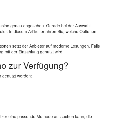
Casino genau angesehen. Gerade bei der Auswahl
eler. In diesem Artikel erfahren Sie, welche Optionen
ktionen setzt der Anbieter auf moderne Lösungen. Falls
g mit der Einzahlung genutzt wird.
o zur Verfügung?
n genutzt werden:
r Nutzer eine passende Methode aussuchen kann, die