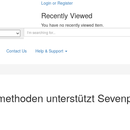
Login or Register
Recently Viewed
You have no recently viewed item.
Contact Us
Help & Support
thoden unterstützt Sevenpl