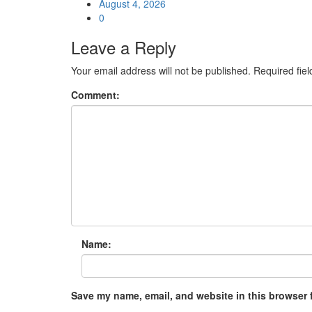
Posted
August 4, 2026
on
0
Leave a Reply
Your email address will not be published. Required fie
Comment:
Name:
Save my name, email, and website in this browser 