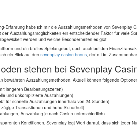
ming-Erfahrung habe ich mir die Auszahlungsmethoden von Sevenplay 
it der Auszahlungsmöglichkeiten ein entscheidender Faktor für viele Spi
 abgewickelt werden und welche Besonderheiten es gibt.
lattform und ein breites Spielangebot, doch auch bei den Finanztransa
uch ein Blick auf den
sevenplay casino bonus
, der oft im Zusammenhan
den stehen bei Sevenplay Casin
l an bewährten Auszahlungsmethoden. Aktuell können folgende Optione
mit längeren Bearbeitungszeiten)
elle und unkomplizierte Auszahlungen)
liebt für schnelle Auszahlungen innerhalb von 24 Stunden)
t zügige Transaktionen und hohe Sicherheit)
zahlungen, Auszahlung je nach Casino unterschiedlich)
 transparenten Konditionen. Sevenplay legt Wert darauf, dass sich jede